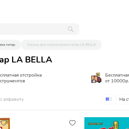
ких гитар
Струны для классических гитар LA BELLA
тар LA BELLA
сплатная отстройка
Бесплатная
струментов
от 10000р.
о алфавиту
На с