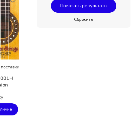
 поставки
 2001H
sion
су
аличие