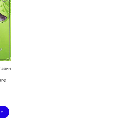
тавки
ure
ие