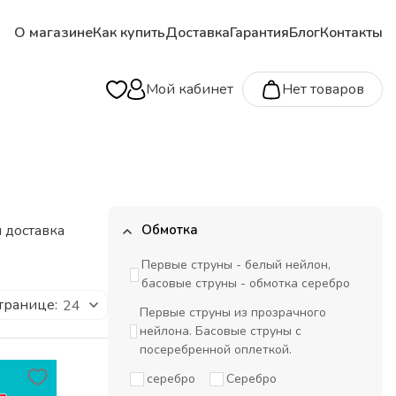
О магазине
Как купить
Доставка
Гарантия
Блог
Контакты
Мой кабинет
Нет товаров
 доставка
Обмотка
Первые струны - белый нейлон,
басовые струны - обмотка серебро
транице:
24
Первые струны из прозрачного
нейлона. Басовые струны с
посеребренной оплеткой.
серебро
Серебро