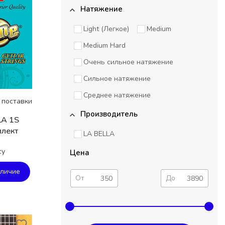
Натяжение
Light (Легкое)
Medium
Medium Hard
Очень сильное натяжение
Сильное натяжение
Среднее натяжение
 поставки
Производитель
LA 1S
лект
LA BELLA
су
Цена
аличие
От
До