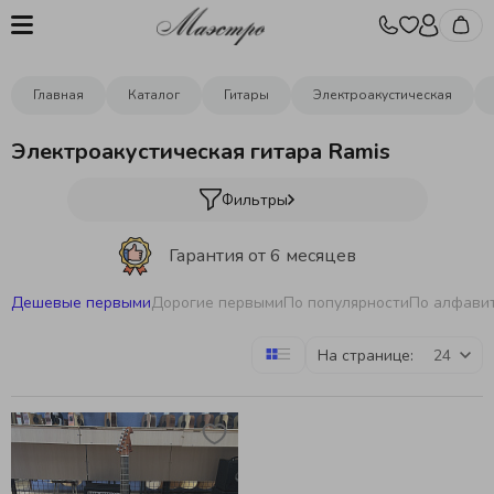
Главная
Каталог
Гитары
Электроакустическая
Электроакустическая гитара Ramis
Фильтры
Гарантия от 6 месяцев
Дешевые первыми
Дорогие первыми
По популярности
По алфави
Бесплатная отстройка инструментов
На странице:
Бесплатная доставка
от 10000р.