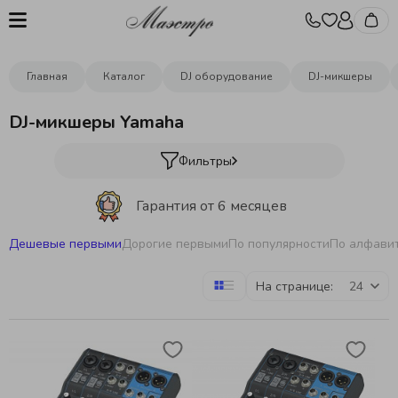
Главная
Каталог
DJ оборудование
DJ-микшеры
DJ-микшеры Yamaha
Фильтры
Гарантия от 6 месяцев
Дешевые первыми
Дорогие первыми
По популярности
По алфави
Бесплатная отстройка инструментов
На странице:
Бесплатная доставка
от 10000р.