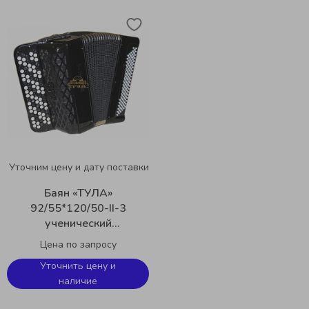
Уточним цену и дату поставки
Баян «ТУЛА»
92/55*120/50-II-3
ученический
двухголосный Тульская
Цена по запросу
Гармонь BN-50-2
Уточнить цену и
наличие