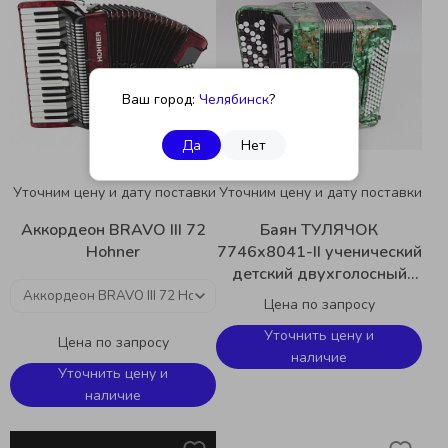
Ваш город:
Челябинск
?
Да
Нет
Уточним цену и дату поставки
Уточним цену и дату поставки
Аккордеон BRAVO III 72
Баян ТУЛЯЧОК
Hohner
7746х8041-II ученический
детский двухголосный
Тульская гармонь BN-55
Цена по запросу
Уточнить цену и
Цена по запросу
наличие
Уточнить цену и
наличие