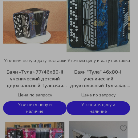
Уточним цену и дату поставки
Уточним цену и дату поставки
Баян «Тула» 77/46х80-II
Баян "Тула" 46х80-II
ученический детский
ученический
двухголосный Тульская
двухголосный Тульская
Гармонь BN-51
гармонь BN-41
Цена по запросу
Цена по запросу
Уточнить цену и
Уточнить цену и
наличие
наличие