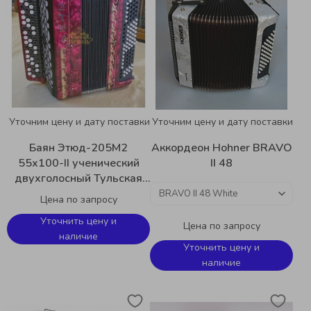
Уточним цену и дату поставки
Уточним цену и дату поставки
Баян Этюд-205М2
Аккордеон Hohner BRAVO
55х100-II ученический
II 48
двухголосный Тульская
гармонь BN-40
Цена по запросу
Уточнить цену и
Цена по запросу
наличие
Уточнить цену и
наличие