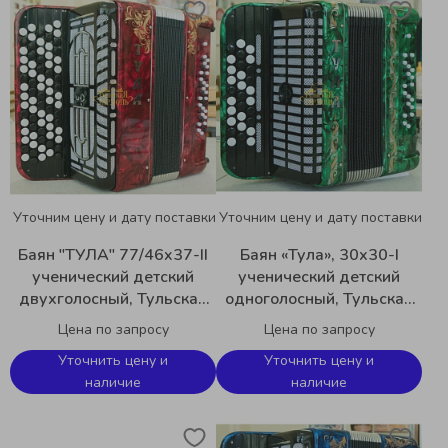
Уточним цену и дату поставки
Уточним цену и дату поставки
Баян "ТУЛА" 77/46x37-II
Баян «Тула», 30х30-I
ученический детский
ученический детский
двухголосный, Тульская
одноголосный, Тульская
Гармонь BN-46
Гармонь BN-56
Цена по запросу
Цена по запросу
Уточнить цену и
Уточнить цену и
наличие
наличие