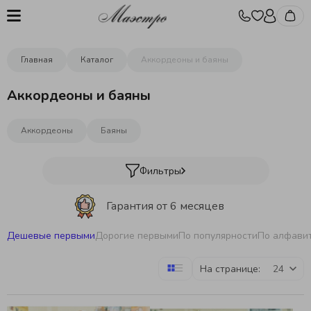
Главная
Каталог
Аккордеоны и баяны
Аккордеоны и баяны
Аккордеоны
Баяны
Фильтры
Гарантия от 6 месяцев
Дешевые первыми
Дорогие первыми
По популярности
По алфави
Бесплатная отстройка инструментов
На странице:
Бесплатная доставка
от 10000р.