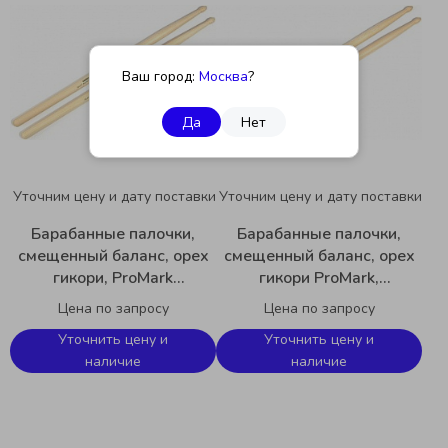
Ваш город:
Москва
?
Да
Нет
Уточним цену и дату поставки
Уточним цену и дату поставки
Барабанные палочки,
Барабанные палочки,
смещенный баланс, орех
смещенный баланс, орех
гикори, ProMark
гикори ProMark,
FBH580TW 55A Select
FBH565TW 5A Select
Цена по запросу
Цена по запросу
Forward Balance
Forward Balance
Уточнить цену и
Уточнить цену и
наличие
наличие