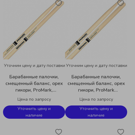
Уточним цену и дату поставки
Уточним цену и дату поставки
Барабанные палочки,
Барабанные палочки,
смещенный баланс, орех
смещенный баланс, орех
гикори, ProMark,
гикори, ProMark
FBH535TW 7A Select
FBH595TW 5В Select
Цена по запросу
Цена по запросу
Forward Balance
Forward Balance
Уточнить цену и
Уточнить цену и
наличие
наличие