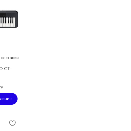
 поставки
O CT-
су
аличие