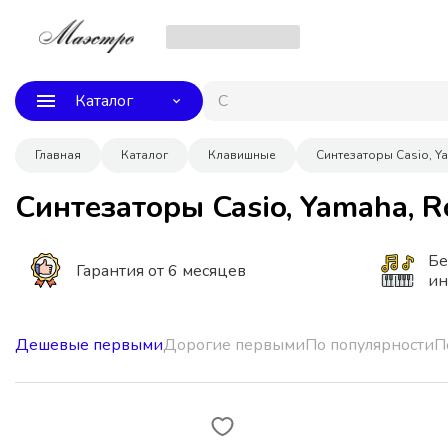
Каталог
Струны D`A
Главная
Каталог
Клавишные
Синтезаторы Casio, Y
Синтезаторы Casio, Yamaha, R
Бе
Гарантия от 6 месяцев
ин
Дешевые первыми
Дорогие первыми
По популярности
П