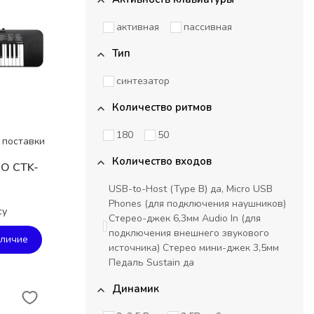
активная
пассивная
Тип
синтезатор
Количество ритмов
180
50
 поставки
Количество входов
O CTK-
USB-to-Host (Type B) да, Micro USB
Phones (для подключения наушников)
су
Стерео-джек 6,3мм Audio In (для
подключения внешнего звукового
аличие
источника) Стерео мини-джек 3,5мм
Педаль Sustain да
Динамик