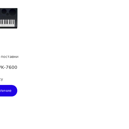
 поставки
WK-7600
су
аличие