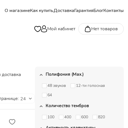
О магазине
Как купить
Доставка
Гарантия
Блог
Контакты
Мой кабинет
Нет товаров
 доставка
Полифония (Max.)
48 звуков
12-ти голосная
64
транице:
24
Количество тембров
100
400
600
820
Активность клавиатуры