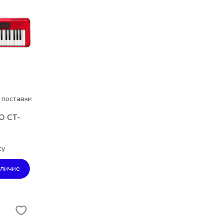
 поставки
O CT-
су
аличие