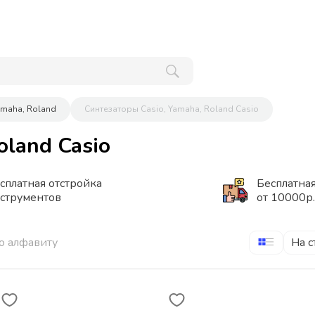
amaha, Roland
Синтезаторы Casio, Yamaha, Roland Casio
oland Casio
сплатная отстройка
Бесплатная
струментов
от 10000р.
о алфавиту
На с