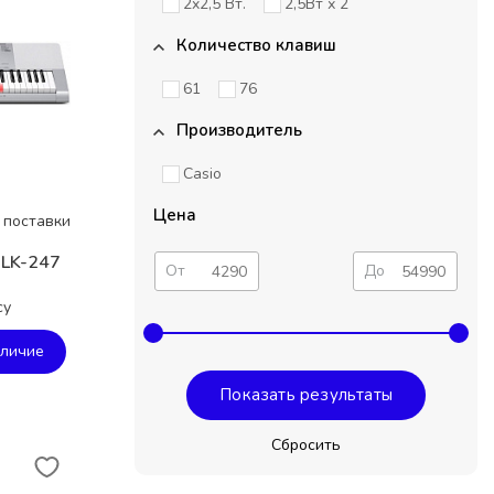
2x2,5 Вт.
2,5Вт х 2
Количество клавиш
61
76
Производитель
Casio
Цена
 поставки
 LK-247
От
До
су
аличие