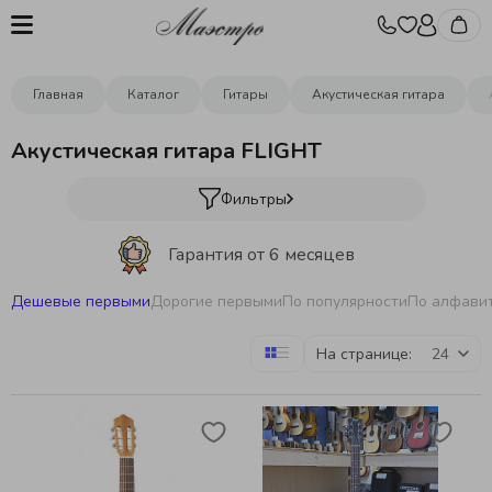
Главная
Каталог
Гитары
Акустическая гитара
Акустическая гитара FLIGHT
Фильтры
Гарантия от 6 месяцев
Дешевые первыми
Дорогие первыми
По популярности
По алфави
Бесплатная отстройка инструментов
На странице:
Бесплатная доставка
от 10000р.