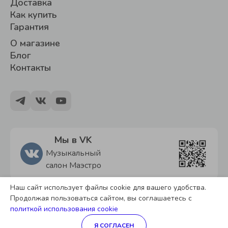
Доставка
Как купить
Гарантия
О магазине
Блог
Контакты
Мы в VK
Музыкальный
салон Маэстро
Наш сайт использует файлы cookie для вашего удобства.
Политика обработки персональных данных
Продолжая пользоваться сайтом, вы соглашаетесь с
Согласие на обработку персональных данных
политкой использования cookie
Технологии
Stranke.ru
Я СОГЛАСЕН