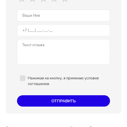
нижняя дека гитары изготовлены из сапеле, которое
наполняет звук своей теплотой и певучестью. Натуральный
цвет инструмента с прозрачным матовым лаком хорошо
передает естественную красоту дерева, гармонично
сочетаясь с любой окружающей обстановкой. Форма
корпуса «дредноут» - это, пожалуй, самая популярная форма
акустических гитар. Разработанный компанией Martin в 20-х
годах прошлого столетия, «дредноут» до сих пор считается
стандартом для вестерн-гитар, который с успехом
используется большинством производителей и огромным
числом музыкантов, играющих в самых различных стилях.
Эти корпуса имеют несколько больший размер, чем
классические или оркестровые гитары, а звучание имеет
явный акцент на низкие частоты.
Нажимая на кнопку, я принимаю условия
соглашения.
ОТПРАВИТЬ