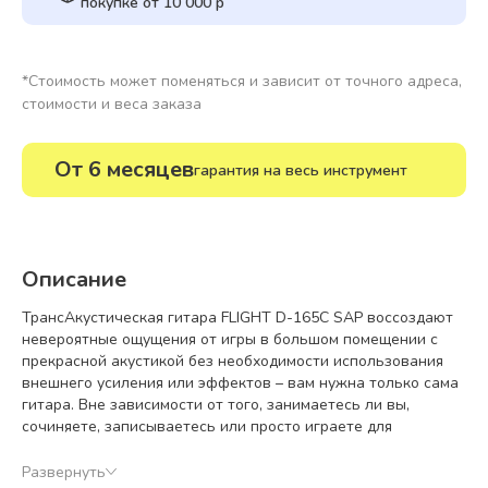
покупке от 10 000 р
*Стоимость может поменяться и зависит от точного адреса,
стоимости и веса заказа
От 6 месяцев
гарантия на весь инструмент
Описание
ТрансАкустическая гитара FLIGHT D-165C SAP воссоздают
невероятные ощущения от игры в большом помещении с
прекрасной акустикой без необходимости использования
внешнего усиления или эффектов – вам нужна только сама
гитара. Вне зависимости от того, занимаетесь ли вы,
сочиняете, записываетесь или просто играете для
удовольствия, ТрансАкустическая гитара позволит вам
играть лучше, дольше и с большей креативностью.
Развернуть