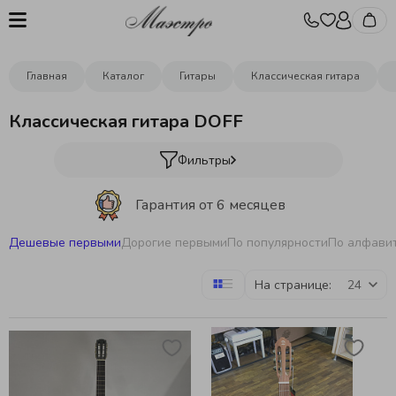
Главная
Каталог
Гитары
Классическая гитара
Классическая гитара DOFF
Фильтры
Гарантия от 6 месяцев
Дешевые первыми
Дорогие первыми
По популярности
По алфави
Бесплатная отстройка инструментов
На странице:
Бесплатная доставка
от 10000р.