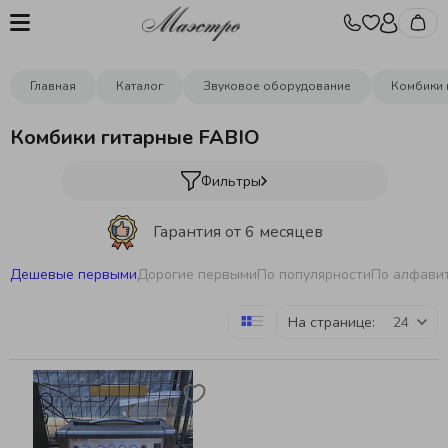
Главная
Каталог
Звуковое оборудование
Комбики 
Комбики гитарные FABIO
Фильтры
Гарантия от 6 месяцев
Дешевые первыми
Дорогие первыми
По популярности
По алфави
Бесплатная отстройка инструментов
На странице:
Бесплатная доставка
от 10000р.