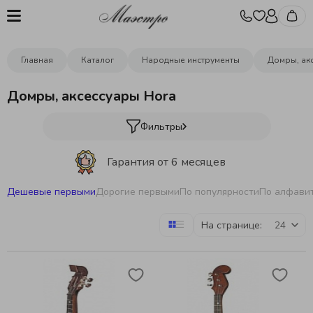
Главная
Каталог
Народные инструменты
Домры, ак
Домры, аксессуары Hora
Фильтры
Гарантия от 6 месяцев
Дешевые первыми
Дорогие первыми
По популярности
По алфави
Бесплатная отстройка инструментов
На странице:
Бесплатная доставка
от 10000р.