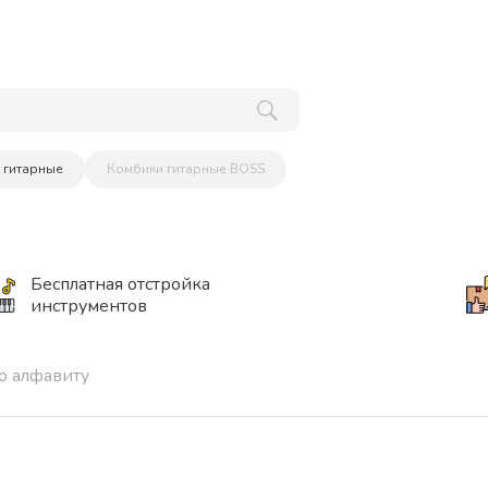
 гитарные
Комбики гитарные BOSS
Бесплатная отстройка
инструментов
о алфавиту