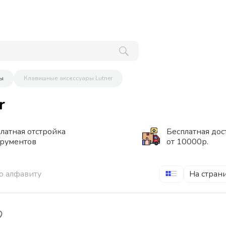
ры
Клавишные аксессуары Lutner
r
латная отстройка
Бесплатная дос
трументов
от 10000р.
о алфавиту
На стран