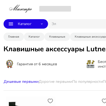
Каталог
Элек
Главная
Каталог
Клавишные
Клавишные аксессуа
Клавишные аксессуары Lutne
Бесп
Гарантия от 6 месяцев
инс
Дешевые первыми
Дорогие первыми
По популярности
П