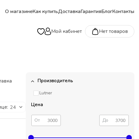
О магазине
Как купить
Доставка
Гарантия
Блог
Контакты
Мой кабинет
Нет товаров
тавка
Производитель
Lutner
Цена
ице:
24
От
До