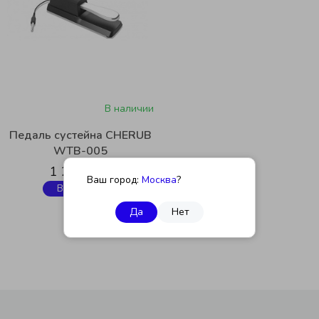
В наличии
Педаль сустейна CHERUB
WTB-005
1 200 руб.
Ваш город:
Москва
?
В корзину
Да
Нет