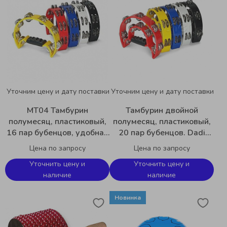
Уточним цену и дату поставки
Уточним цену и дату поставки
MT04 Тамбурин
Тамбурин двойной
полумесяц, пластиковый,
полумесяц, пластиковый,
16 пар бубенцов, удобная
20 пар бубенцов. Dadi
эргономичная ручка. Dadi
MT01
Цена по запросу
Цена по запросу
Уточнить цену и
Уточнить цену и
наличие
наличие
Новинка