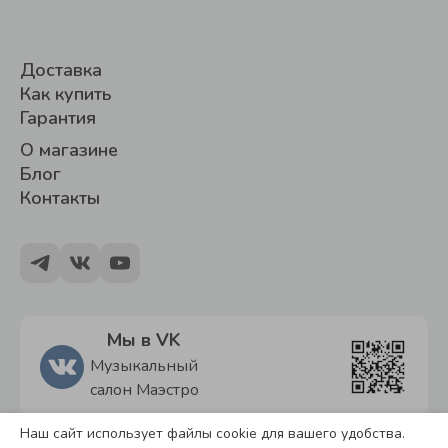
Доставка
Как купить
Гарантия
О магазине
Блог
Контакты
Мы в VK
Музыкальный
салон Маэстро
Наш сайт использует файлы cookie для вашего удобства.
Политика обработки персональных данных