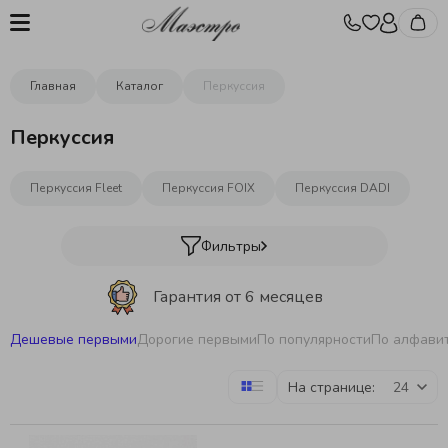
Главная
Каталог
Перкуссия
Перкуссия
Перкуссия Fleet
Перкуссия FOIX
Перкуссия DADI
Фильтры
Гарантия от 6 месяцев
Дешевые первыми
Дорогие первыми
По популярности
По алфави
Бесплатная отстройка инструментов
На странице:
Бесплатная доставка
от 10000р.