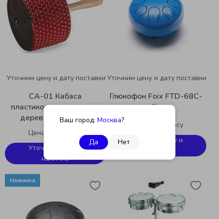
Уточним цену и дату поставки
Уточним цену и дату поставки
CA-01 Кабаса
Глюкофон Foix FTD-68C-
пластиковая цветная на
BL
деревянной ручке,
Ваш город:
Москва
?
Цена по запросу
различные цвета Dadi
Цена по запросу
Уточнить цену и
Да
Нет
Уточнить цену и
наличие
наличие
Новинка