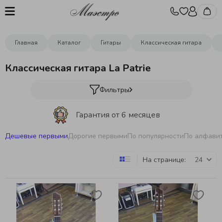
Главная
Каталог
Гитары
Классическая гитара
Классическая гитара La Patrie
Фильтры
Гарантия от 6 месяцев
Дешевые первыми
Дорогие первыми
По популярности
По алфави
Бесплатная отстройка инструментов
На странице:
Бесплатная доставка
от 10000р.