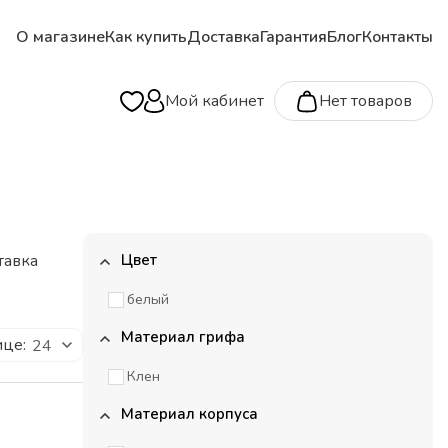
О магазине
Как купить
Доставка
Гарантия
Блог
Контакты
Мой кабинет
Нет товаров
тавка
Цвет
белый
Материал грифа
ице:
24
Клен
Материал корпуса