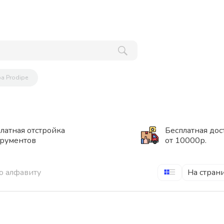
ра Prodipe
латная отстройка
Бесплатная дос
трументов
от 10000р.
о алфавиту
На стран