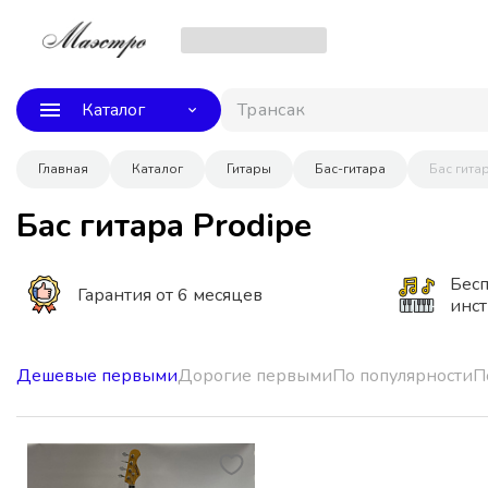
Каталог
Трансакус
Главная
Каталог
Гитары
Бас-гитара
Бас гита
Бас гитара Prodipe
Бесп
Гарантия от 6 месяцев
инс
Дешевые первыми
Дорогие первыми
По популярности
П