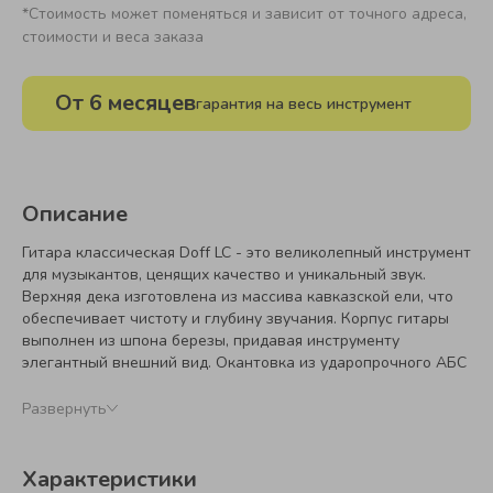
*Стоимость может поменяться и зависит от точного адреса,
стоимости и веса заказа
От 6 месяцев
гарантия на весь инструмент
Описание
Гитара классическая Doff LC - это великолепный инструмент
для музыкантов, ценящих качество и уникальный звук.
Верхняя дека изготовлена из массива кавказской ели, что
обеспечивает чистоту и глубину звучания. Корпус гитары
выполнен из шпона березы, придавая инструменту
элегантный внешний вид. Окантовка из ударопрочного АБС
пластика гарантирует долговечность и надежность
конструкции. Резонаторное отверстие диаметром 85 мм
Развернуть
позволяет достичь идеального баланса между мощностью и
чистотой звука. Розетка, выполненная из деревянных
материалов (палисандр, красное дерево, орех), добавляет
Характеристики