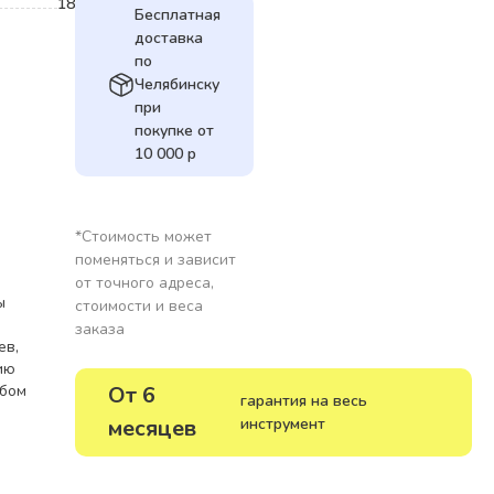
18
Мензура
Бесплатная
доставка
по
Челябинску
при
покупке от
10 000 р
*Стоимость может
поменяться и зависит
от точного адреса,
ы
стоимости и веса
заказа
ев,
ию
юбом
От 6
гарантия на весь
месяцев
инструмент