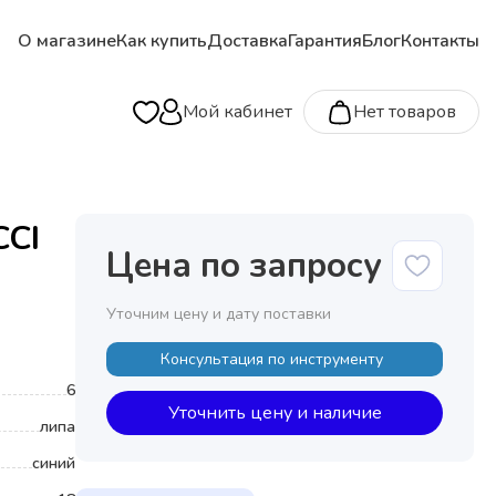
О магазине
Как купить
Доставка
Гарантия
Блог
Контакты
Мой кабинет
Нет товаров
CCI
Цена по запросу
Уточним цену и дату поставки
Консультация по инструменту
6
Материал грифа
Уточнить цену и наличие
липа
Материал корпуса
синий
Тип струн