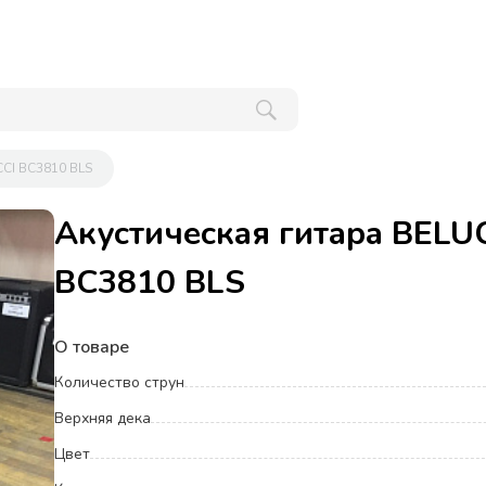
CCI BC3810 BLS
Акустическая гитара BELU
BC3810 BLS
О товаре
Количество струн
Верхняя дека
Цвет