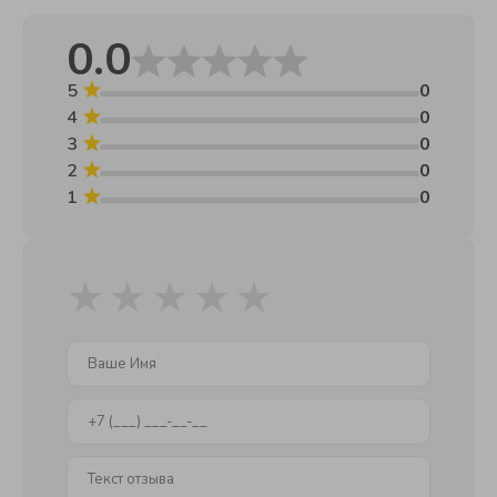
ее звучание, а также получить профессиональную
предпродажную подготовку инструмента.
0.0
5
0
4
0
3
0
2
0
1
0
★
★
★
★
★