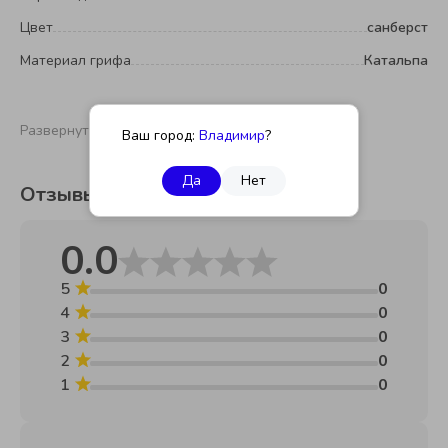
Цвет
санберст
Материал грифа
Катальпа
Развернуть
Ваш город:
Владимир
?
Да
Нет
Отзывы
0.0
5
0
4
0
3
0
2
0
1
0