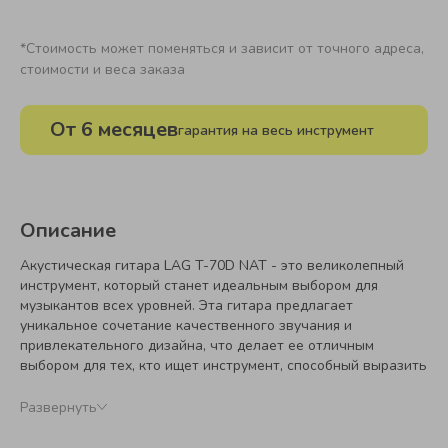
*Стоимость может поменяться и зависит от точного адреса,
стоимости и веса заказа
От 6 месяцев
гарантия на весь инструмент
Описание
Акустическая гитара LAG T-70D NAT - это великолепный
инструмент, который станет идеальным выбором для
музыкантов всех уровней. Эта гитара предлагает
уникальное сочетание качественного звучания и
привлекательного дизайна, что делает ее отличным
выбором для тех, кто ищет инструмент, способный выразить
всю глубину и эмоциональность музыки. Сделанная из
высококачественных материалов, гитара LAG T-70D NAT
Развернуть
обладает теплым, насыщенным звуком, который будет
радовать слух как профессиональных музыкантов, так и