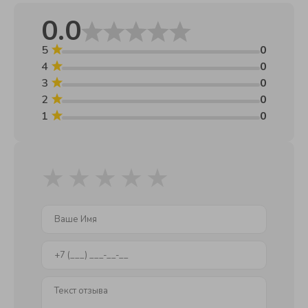
салоне музыкальных инструментов. Приходите и
послушайте, как звучит эта и другие гитары!
0.0
5
0
4
0
3
0
2
0
1
0
★
★
★
★
★