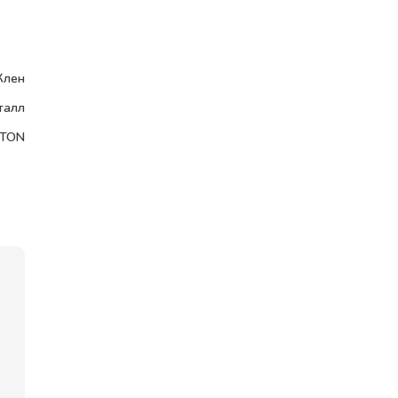
Клен
талл
TON