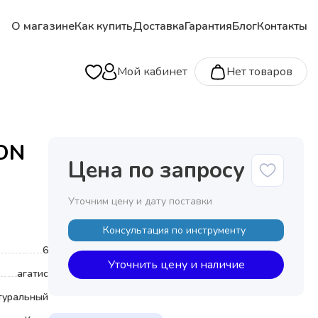
О магазине
Как купить
Доставка
Гарантия
Блог
Контакты
Мой кабинет
Нет товаров
TON
Цена по запросу
Уточним цену и дату поставки
Консультация по инструменту
6
Уточнить цену и наличие
агатис
туральный