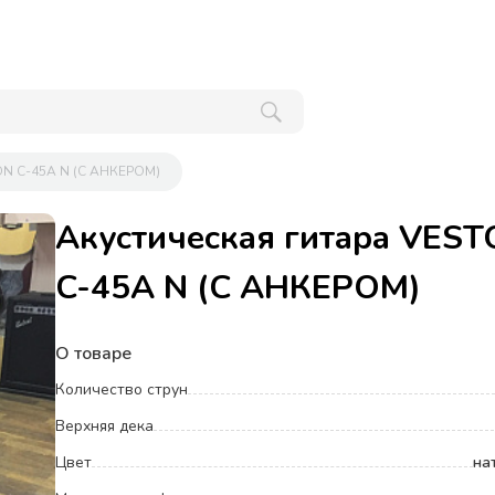
ON C-45A N (С АНКЕРОМ)
Акустическая гитара VES
C-45A N (С АНКЕРОМ)
О товаре
Количество струн
Верхняя дека
Цвет
на