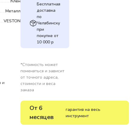
Клен
Бесплатная
доставка
Металл
по
VESTON
Челябинску
при
покупке от
10 000 р
*Стоимость может
поменяться и зависит
от точного адреса,
в и
стоимости и веса
заказа
От 6
гарантия на весь
месяцев
инструмент