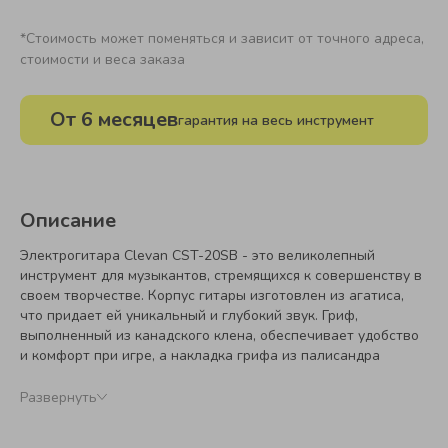
*Стоимость может поменяться и зависит от точного адреса,
стоимости и веса заказа
От 6 месяцев
гарантия на весь инструмент
Описание
Электрогитара Clevan CST-20SB - это великолепный
инструмент для музыкантов, стремящихся к совершенству в
своем творчестве. Корпус гитары изготовлен из агатиса,
что придает ей уникальный и глубокий звук. Гриф,
выполненный из канадского клена, обеспечивает удобство
и комфорт при игре, а накладка грифа из палисандра
добавляет изысканности и элегантности. Крепление грифа
осуществляется с помощью болта, что обеспечивает
Развернуть
надежность и стабильность конструкции. Бридж тремоло с
6 болтами позволяет музыканту экспериментировать с