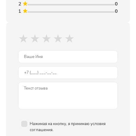
вишни ятоба. Плотная и жесткая древесина ятоба идеальна
2
0
для использования в качестве накладки грифа. Она
1
0
производит сильное основное звучание с акцентом на
средне-высокие частоты.
★
★
★
★
★
Нажимая на кнопку, я принимаю условия
соглашения.