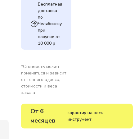
Бесплатная
доставка
по
Челябинску
при
покупке от
10 000 р
*Стоимость может
поменяться и зависит
от точного адреса,
стоимости и веса
заказа
От 6
гарантия на весь
месяцев
инструмент