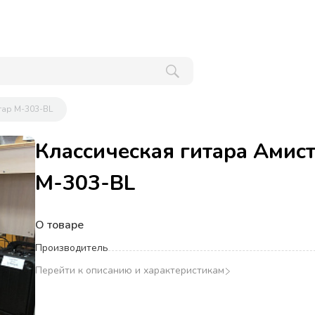
тар М-303-BL
Классическая гитара Амис
М-303-BL
О товаре
Производитель
Перейти к описанию и характеристикам