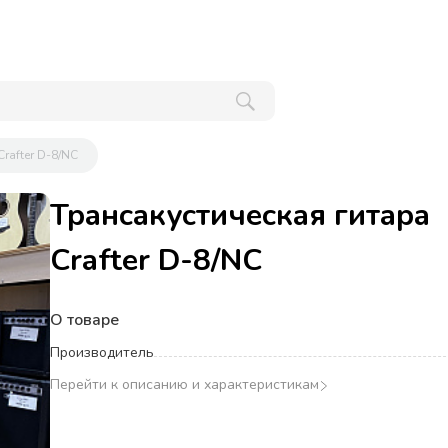
rafter D-8/NC
Трансакустическая гитара
Crafter D-8/NC
О товаре
Производитель
Перейти к описанию и характеристикам