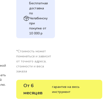
Бесплатная
доставка
по
Челябинску
при
покупке от
10 000 р
*Стоимость может
поменяться и зависит
от точного адреса,
икой
стоимости и веса
заказа
рать
й
елю.
От 6
гарантия на весь
месяцев
инструмент
е.