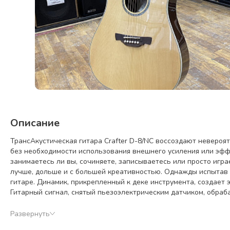
Описание
ТрансАкустическая гитара Crafter D-8/NC воссоздают неверо
без необходимости использования внешнего усиления или эффе
занимаетесь ли вы, сочиняете, записываетесь или просто игра
лучше, дольше и с большей креативностью. Однажды испытав э
гитаре. Динамик, прикрепленный к деке инструмента, создает
Гитарный сигнал, снятый пьезоэлектрическим датчиком, обра
устройством. Этот процесс повторяется снова и снова, значит
позволяет настраивать ревер, дилей, хорус, верхние и нижние ч
Развернуть
обеспечивает непрерывную работу в течение 12 часов. Механи