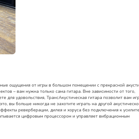
ятные ощущения от игры в большом помещении с прекрасной акуст
ктов – вам нужна только сама гитара. Вне зависимости от того,
ете для удовольствия, ТрансАкустическая гитара позволит вам иг
то, вы больше никогда не захотите играть на другой акустическо
 эффекты реверберации, дилея и хоруса без подключения к усилит
батывается цифровым процессором и управляет вибрационным
ельно усиливая влажный сигнал. Процессор обработки сигнала
астоты (Reverb, Delay, Chorus, Treble и Bass). Литиевая батарея
ческий блок вибрации, обеспечивает более естественное звучани