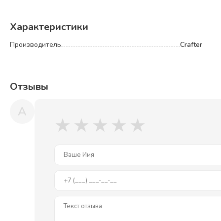
Очень низкий уровень шума. Благодаря технологии многослойн
Характеристики
Производитель
Crafter
Отзывы
A
★
★
★
★
★