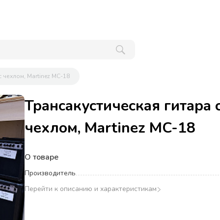
с чехлом, Martinez MC-18
Трансакустическая гитара 
чехлом, Martinez MC-18
О товаре
Производитель
Перейти к описанию и характеристикам