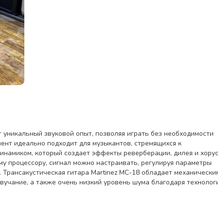
ет уникальный звуковой опыт, позволяя играть без необходимости
ент идеально подходит для музыкантов, стремящихся к
инамиком, который создает эффекты реверберации, дилея и хорус
у процессору, сигнал можно настраивать, регулируя параметры
т. Трансакустическая гитара Martinez MC-18 обладает механически
вучание, а также очень низкий уровень шума благодаря технолог
 непрерывную работу в течение 12 часов. Инструмент изготовлен
дека и обечайка из сапеле, гриф из окоуме с двусторонним анкер
, деревянную розетку, бридж из амаранта и порожки из кости. Ши