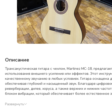
Описание
Трансакустическая гитара с чехлом, Martinez MC-18, предлага
использования внешнего усиления или эффектов. Этот инструм
качественному звучанию в любых условиях. Гитара оснащена д
обеспечивая глубокий и насыщенный звук. Благодаря цифровом
реверберации, дилея, хоруса, а также верхних и нижних часто
блоком вибрации, который обеспечивает более естественное з
многослойного экранирования. Литиевая батарея обеспечивает
высококачественных материалов: верхняя дека из ели, задняя 
Развернуть
стержнем, накладка грифа из амаранта. Гитара имеет 19 ладов