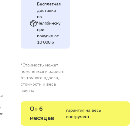
Бесплатная
доставка
по
Челябинску
при
покупке от
10 000 р
*Стоимость может
поменяться и зависит
от точного адреса,
стоимости и веса
заказа
а,
м
От 6
гарантия на весь
ии
месяцев
инструмент
 из
ным
рина