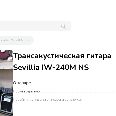
evillia IW-240M NS
Трансакустическая гитара
Sevillia IW-240M NS
О товаре
Производитель
Перейти к описанию и характеристикам