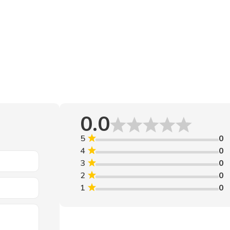
многослойного экранирования.
0.0
5
0
4
0
3
0
2
0
1
0