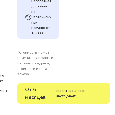
Бесплатная
доставка
по
Челябинску
при
покупке от
10 000 р
*Стоимость может
поменяться и зависит
от точного адреса,
стоимости и веса
заказа
и от
ам
От 6
гарантия на весь
ения
месяцев
инструмент
тки
е