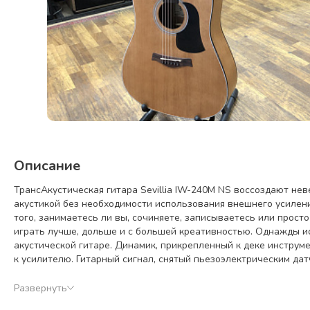
Описание
ТрансАкустическая гитара Sevillia IW-240M NS воссоздают н
акустикой без необходимости использования внешнего усилени
того, занимаетесь ли вы, сочиняете, записываетесь или прост
играть лучше, дольше и с большей креативностью. Однажды ис
акустической гитаре. Динамик, прикрепленный к деке инструм
к усилителю. Гитарный сигнал, снятый пьезоэлектрическим да
вибрационным устройством. Этот процесс повторяется снова и
сигнала позволяет настраивать ревер, дилей, хорус, верхние и 
Развернуть
батарея обеспечивает непрерывную работу в течение 12 часо