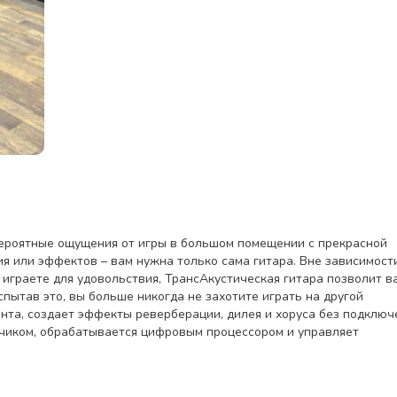
евероятные ощущения от игры в большом помещении с прекрасной
я или эффектов – вам нужна только сама гитара. Вне зависимост
о играете для удовольствия, ТрансАкустическая гитара позволит в
пытав это, вы больше никогда не захотите играть на другой
ента, создает эффекты реверберации, дилея и хоруса без подключ
тчиком, обрабатывается цифровым процессором и управляет
 снова, значительно усиливая влажный сигнал. Процессор обрабо
нижние частоты (Reverb, Delay, Chorus, Treble и Bass). Литиевая
в. Механический блок вибрации, обеспечивает более естественно