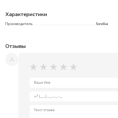
звучание. Очень низкий уровень шума. Благодаря технологии 
Характеристики
Производитель
Sevillia
Отзывы
A
★
★
★
★
★